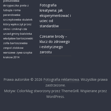
piekutowska
Fotografia
skrzypaczka
pieta z
kreatywna: jak
lubiąża
roma
parandowska
eksperymentować i
szczepkowska
stulatek
uciec od
który wyskoczył przez
standardów
okno i zniknął cda
urzad gminy bialoleka
Czesanie brody –
władysław bartoszewski
klucz do zdrowego
zofia bartoszewska
i estetycznego
zespol zlobkow
zarostu
warszawa
zywa szopka
krakow 2014
Prawa autorskie © 2026
Fotografia reklamowa
. Wszystkie prawa
zastrzeżone.
Motyw: ColorMag stworzony przez ThemeGrill. Wspierane przez
WordPress.