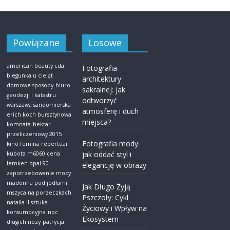
Powiązane
Losowe
american beauty cda
Fotografia
biegunka u cieląt
architektury
domowe sposoby
biuro
sakralnej: jak
geodezji i katastru
odtworzyć
warszawa sandomierska
atmosferę i duch
erich koch bursztynowa
miejsca?
komnata
hektar
przeliczeniowy 2015
Fotografia mody:
kino femina repertuar
jak oddać styl i
kubota m6060 cena
lemken opal 90
elegancję w obrazy
zapotrzebowanie mocy
madonna pod jodłami
Jak Długo Żyją
mszyca na porzeczkach
Pszczoły: Cykl
natalia ll sztuka
Życiowy i Wpływ na
konsumpcyjna
noc
Ekosystem
dlugich nozy
patrycja