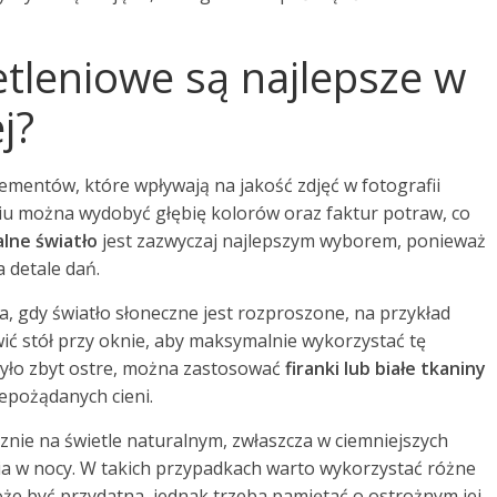
ietleniowe są najlepsze w
j?
lementów, które wpływają na jakość zdjęć w fotografii
iu można wydobyć głębię kolorów oraz faktur potraw, co
lne światło
jest zazwyczaj najlepszym wyborem, ponieważ
a detale dań.
, gdy światło słoneczne jest rozproszone, na przykład
ć stół przy oknie, aby maksymalnie wykorzystać tę
 było zbyt ostre, można zastosować
firanki lub białe tkaniny
epożądanych cieni.
znie na świetle naturalnym, zwłaszcza w ciemniejszych
a w nocy. W takich przypadkach warto wykorzystać różne
e być przydatna, jednak trzeba pamiętać o ostrożnym jej