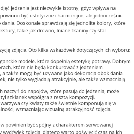
djęć jedzenia jest niezwykle istotny, gdyż wpływa na
 powinno być estetyczne i harmonijne, ale jednocześnie
dania. Doskonale sprawdzają się jednolite kolory, które
stury, takie jak drewno, lniane tkaniny czy stal
cję zdjęcia. Oto kilka wskazówek dotyczących ich wyboru:
eganckie modele, które dopełnią estetykę potrawy. Dobrym
orach, które nie będą konkurować z jedzeniem.
u, a także mogą być używane jako dekoracja obok dania.
anek, nie tylko wyglądają atrakcyjnie, ale także wzmacniają
h naczyń do napojów, które pasują do jedzenia, może
 styl szklanek współgra z resztą kompozycji.
, warzywa czy kwiaty także świetnie komponują się w
alności, wzmacniając wizualną atrakcyjność zdjęcia.
tów powinien być spójny z charakterem serwowanej
 wydźwięk zdjęcia, dlatego warto poświęcić czas na ich