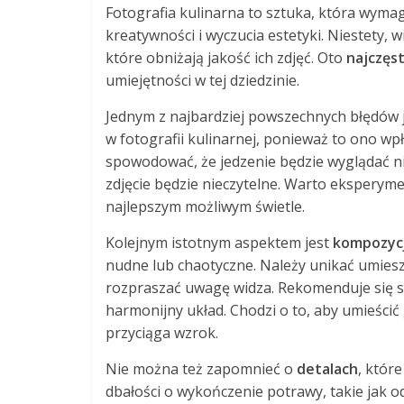
Fotografia kulinarna to sztuka, która wymag
kreatywności i wyczucia estetyki. Niestety,
które obniżają jakość ich zdjęć. Oto
najczęs
umiejętności w tej dziedzinie.
Jednym z najbardziej powszechnych błędów 
w fotografii kulinarnej, ponieważ to ono wp
spowodować, że jedzenie będzie wyglądać ni
zdjęcie będzie nieczytelne. Warto eksperym
najlepszym możliwym świetle.
Kolejnym istotnym aspektem jest
kompozyc
nudne lub chaotyczne. Należy unikać umies
rozpraszać uwagę widza. Rekomenduje się s
harmonijny układ. Chodzi o to, aby umieścić
przyciąga wzrok.
Nie można też zapomnieć o
detalach
, któr
dbałości o wykończenie potrawy, takie jak o