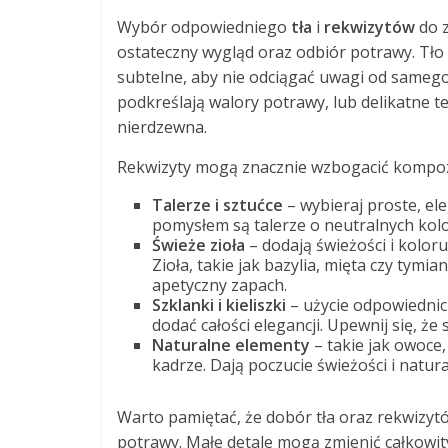
Wybór odpowiedniego
tła
i
rekwizytów
do z
ostateczny wygląd oraz odbiór potrawy. Tło
subtelne, aby nie odciągać uwagi od samego 
podkreślają walory potrawy, lub delikatne tek
nierdzewna.
Rekwizyty mogą znacznie wzbogacić kompozy
Talerze i sztućce
– wybieraj proste, el
pomysłem są talerze o neutralnych kol
Świeże zioła
– dodają świeżości i kolor
Zioła, takie jak bazylia, mięta czy tymi
apetyczny zapach.
Szklanki i kieliszki
– użycie odpowiednic
dodać całości elegancji. Upewnij się, że
Naturalne elementy
– takie jak owoce
kadrze. Dają poczucie świeżości i natur
Warto pamiętać, że dobór tła oraz rekwizy
potrawy. Małe detale mogą zmienić całkowity