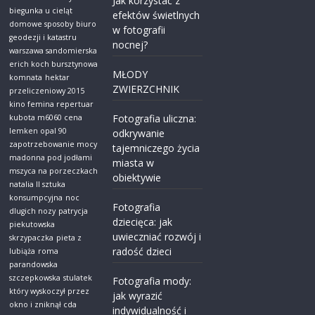
Jak korzystać z
biegunka u cieląt
efektów świetlnych
domowe sposoby
biuro
w fotografii
geodezji i katastru
nocnej?
warszawa sandomierska
erich koch bursztynowa
MŁODY
komnata
hektar
ZWIERZCHNIK
przeliczeniowy 2015
kino femina repertuar
Fotografia uliczna:
kubota m6060 cena
lemken opal 90
odkrywanie
zapotrzebowanie mocy
tajemniczego życia
madonna pod jodłami
miasta w
mszyca na porzeczkach
obiektywie
natalia ll sztuka
konsumpcyjna
noc
Fotografia
dlugich nozy
patrycja
dziecięca: jak
piekutowska
uwieczniać rozwój i
skrzypaczka
pieta z
radość dzieci
lubiąża
roma
parandowska
szczepkowska
stulatek
Fotografia mody:
który wyskoczył przez
jak wyrazić
okno i zniknął cda
indywidualność i