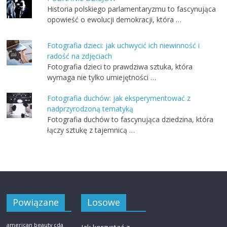
Historia polskiego parlamentaryzmu to fascynująca
opowieść o ewolucji demokracji, która …
Fotografia dzieci: jak uchwycić ich niewinność i
radość na zdjęciach
Fotografia dzieci to prawdziwa sztuka, która
wymaga nie tylko umiejętności …
Fotografia duchów: jak eksperymentować z
nadprzyrodzoną tematyką
Fotografia duchów to fascynująca dziedzina, która
łączy sztukę z tajemnicą …
Powiązane
Losowe
american beauty cda