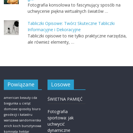
Fotografia konsolowa to fascynujący sposób na
uchwycenie piękna wirtualnych światów …
Tabliczki Opisowe: Twórz Skuteczne Tabliczki
Informacyjne i Dekoracyjne
Tabliczki opisowe to nie tylko praktyczne narzędzia,
ale również elementy, …
Powiązane
Losowe
american beauty cda
ŚWIETNA PAMIĘĆ
biegunka u cieląt
domowe sposoby
biuro
Fotografia
geodezji i katastru
sportowa: jak
warszawa sandomierska
uchwycić
erich koch bursztynowa
dynamiczne
komnata
hektar