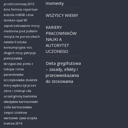
momenty
przeliczeniowy 2015
kino femina repertuar
WSZYSCY WIEMY
kubota m6060 cena
lemken opal 90
zapotrzebowanie mocy
KARIERY
madonna pod jodłami
PRACOWNIKÓW
mszyca na porzeczkach
NAUKI A
natalia ll sztuka
AUTORYTET
konsumpcyjna
noc
UCZONEGO
dlugich nozy
patrycja
piekutowska
Dieta grejpfrutowa
skrzypaczka
pieta z
– zasady, efekty i
lubiąża
roma
parandowska
przeciwwskazania
szczepkowska
stulatek
do stosowania
który wyskoczył przez
okno i zniknął cda
urzad gminy bialoleka
władysław bartoszewski
zofia bartoszewska
zespol zlobkow
warszawa
zywa szopka
krakow 2014