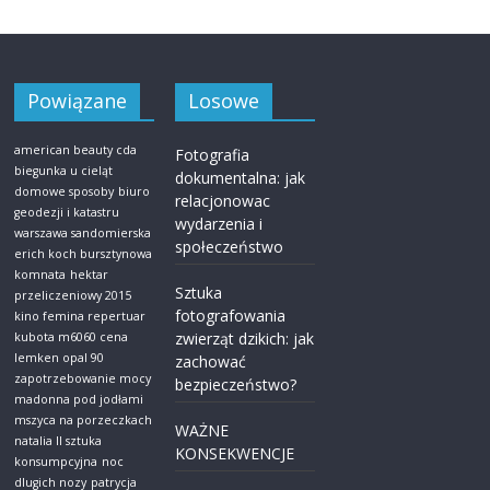
Powiązane
Losowe
american beauty cda
Fotografia
biegunka u cieląt
dokumentalna: jak
domowe sposoby
biuro
relacjonowac
geodezji i katastru
wydarzenia i
warszawa sandomierska
społeczeństwo
erich koch bursztynowa
komnata
hektar
Sztuka
przeliczeniowy 2015
fotografowania
kino femina repertuar
zwierząt dzikich: jak
kubota m6060 cena
lemken opal 90
zachować
zapotrzebowanie mocy
bezpieczeństwo?
madonna pod jodłami
mszyca na porzeczkach
WAŻNE
natalia ll sztuka
KONSEKWENCJE
konsumpcyjna
noc
dlugich nozy
patrycja