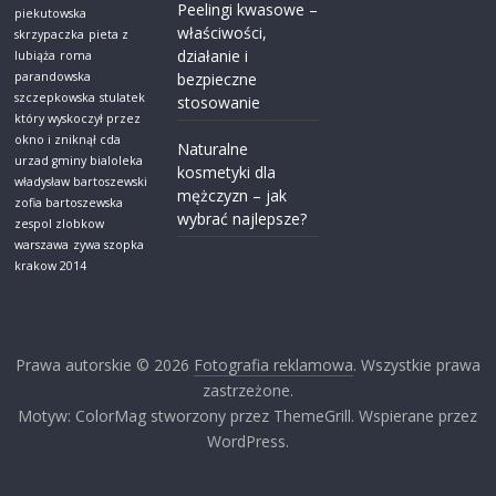
Peelingi kwasowe –
piekutowska
właściwości,
skrzypaczka
pieta z
działanie i
lubiąża
roma
parandowska
bezpieczne
szczepkowska
stulatek
stosowanie
który wyskoczył przez
okno i zniknął cda
Naturalne
urzad gminy bialoleka
kosmetyki dla
władysław bartoszewski
mężczyzn – jak
zofia bartoszewska
wybrać najlepsze?
zespol zlobkow
warszawa
zywa szopka
krakow 2014
Prawa autorskie © 2026
Fotografia reklamowa
. Wszystkie prawa
zastrzeżone.
Motyw: ColorMag stworzony przez ThemeGrill. Wspierane przez
WordPress.