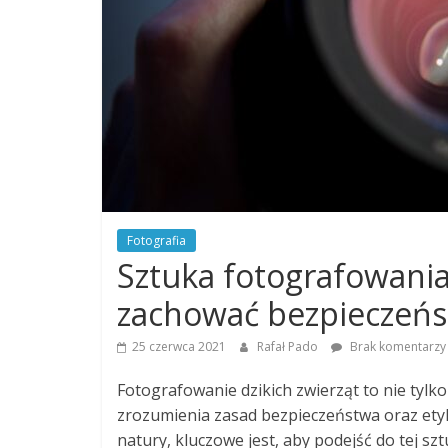
Fotografia
Sztuka fotografowania 
zachować bezpieczeń
25 czerwca 2021
Rafał Pado
Brak komentarzy
Fotografowanie dzikich zwierząt to nie tylk
zrozumienia zasad bezpieczeństwa oraz etyk
natury, kluczowe jest, aby podejść do tej sz