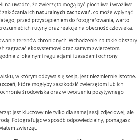
li na uwadze, że zwierzęta mogą być płochliwe i wrażliwe
 zakłócania ich
naturalnych zachowań
, co może wpłynąć
Dlatego, przed przystąpieniem do fotografowania, warto
zrozumieć ich rutyny oraz reakcje na obecność człowieka.
owanie terenów chronionych. Wchodzenie na takie obszary
nież zagrażać ekosystemowi oraz samym zwierzętom.
godnie z lokalnymi regulacjami i zasadami ochrony
isku, w którym odbywa się sesja, jest niezmiernie istotne.
yszczeń
, które mogłyby zaszkodzić zwierzętom lub ich
w ochronie środowiska oraz w tworzeniu pozytywnego
ząt jest kluczowy nie tylko dla samej sesji zdjęciowej, ale
yrodą. Fotografując w sposób odpowiedzialny, pomagasz
iatem zwierząt.