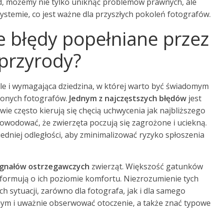
ad, możemy nie tylko uniknąć problemów prawnych, ale
temie, co jest ważne dla przyszłych pokoleń fotografów.
ze błędy popełniane przez
 przyrody?
 ale i wymagająca dziedzina, w której warto być świadomym
zonych fotografów.
Jednym z najczęstszych błędów
jest
owie często kierują się chęcią uchwycenia jak najbliższego
spowodować, że zwierzęta poczują się zagrożone i uciekną.
dniej odległości, aby zminimalizować ryzyko spłoszenia
ygnałów ostrzegawczych
zwierząt. Większość gatunków
informują o ich poziomie komfortu. Niezrozumienie tych
 sytuacji, zarówno dla fotografa, jak i dla samego
jnym i uważnie obserwować otoczenie, a także znać typowe