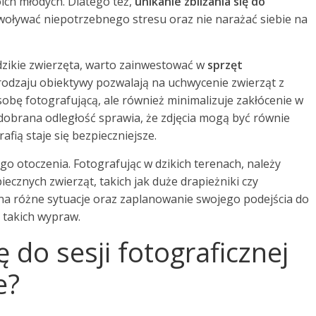
oich młodych. Dlatego też,
unikanie zbliżania się do
woływać niepotrzebnego stresu oraz nie narażać siebie na
dzikie zwierzęta, warto zainwestować w
sprzęt
rodzaju obiektywy pozwalają na uchwycenie zwierząt z
osobę fotografującą, ale również minimalizuje zakłócenie w
brana odległość sprawia, że zdjęcia mogą być równie
fią staje się bezpieczniejsze.
o otoczenia. Fotografując w dzikich terenach, należy
cznych zwierząt, takich jak duże drapieżniki czy
na różne sytuacje oraz zaplanowanie swojego podejścia do
 takich wypraw.
 do sesji fotograficznej
e?