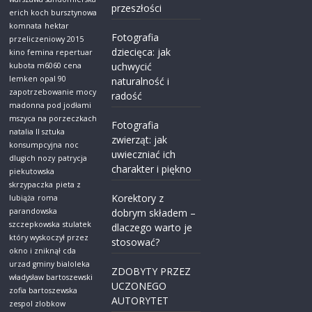
przeszłości
erich koch bursztynowa
komnata
hektar
Fotografia
przeliczeniowy 2015
dziecięca: jak
kino femina repertuar
uchwycić
kubota m6060 cena
lemken opal 90
naturalność i
zapotrzebowanie mocy
radość
madonna pod jodłami
mszyca na porzeczkach
Fotografia
natalia ll sztuka
zwierząt: jak
konsumpcyjna
noc
uwieczniać ich
dlugich nozy
patrycja
charakter i piękno
piekutowska
skrzypaczka
pieta z
Korektory z
lubiąża
roma
parandowska
dobrym składem –
szczepkowska
stulatek
dlaczego warto je
który wyskoczył przez
stosować?
okno i zniknął cda
urzad gminy bialoleka
ZDOBYTY PRZEZ
władysław bartoszewski
UCZONEGO
zofia bartoszewska
AUTORYTET
zespol zlobkow