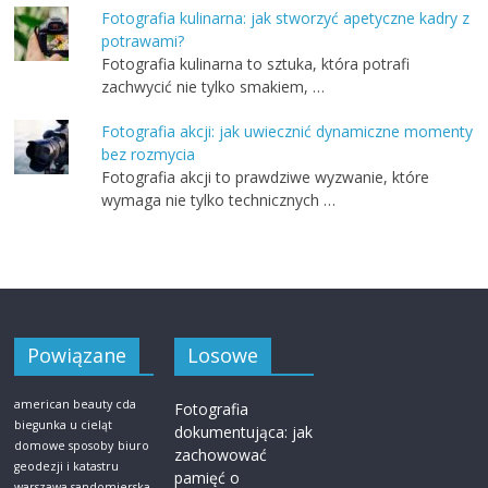
Fotografia kulinarna: jak stworzyć apetyczne kadry z
potrawami?
Fotografia kulinarna to sztuka, która potrafi
zachwycić nie tylko smakiem, …
Fotografia akcji: jak uwiecznić dynamiczne momenty
bez rozmycia
Fotografia akcji to prawdziwe wyzwanie, które
wymaga nie tylko technicznych …
Powiązane
Losowe
american beauty cda
Fotografia
biegunka u cieląt
dokumentująca: jak
domowe sposoby
biuro
zachowować
geodezji i katastru
pamięć o
warszawa sandomierska