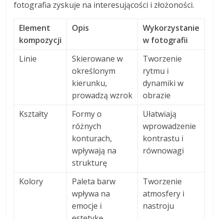
fotografia zyskuje na interesującości i złożoności.
Element
Opis
Wykorzystanie
kompozycji
w fotografii
Linie
Skierowane w
Tworzenie
określonym
rytmu i
kierunku,
dynamiki w
prowadzą wzrok
obrazie
Kształty
Formy o
Ułatwiają
różnych
wprowadzenie
konturach,
kontrastu i
wpływają na
równowagi
strukturę
Kolory
Paleta barw
Tworzenie
wpływa na
atmosfery i
emocje i
nastroju
estetykę