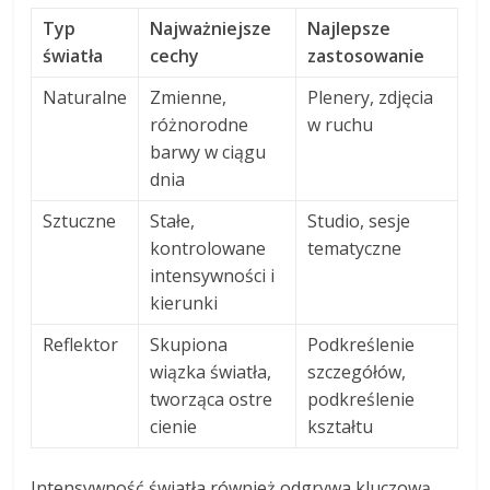
Typ
Najważniejsze
Najlepsze
światła
cechy
zastosowanie
Naturalne
Zmienne,
Plenery, zdjęcia
różnorodne
w ruchu
barwy w ciągu
dnia
Sztuczne
Stałe,
Studio, sesje
kontrolowane
tematyczne
intensywności i
kierunki
Reflektor
Skupiona
Podkreślenie
wiązka światła,
szczegółów,
tworząca ostre
podkreślenie
cienie
kształtu
Intensywność światła również odgrywa kluczową