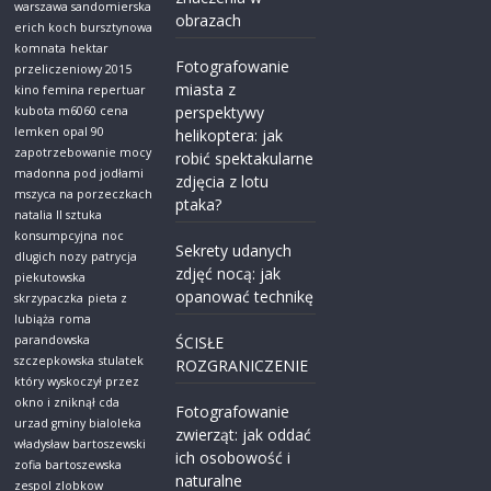
warszawa sandomierska
obrazach
erich koch bursztynowa
komnata
hektar
Fotografowanie
przeliczeniowy 2015
miasta z
kino femina repertuar
perspektywy
kubota m6060 cena
lemken opal 90
helikoptera: jak
zapotrzebowanie mocy
robić spektakularne
madonna pod jodłami
zdjęcia z lotu
mszyca na porzeczkach
ptaka?
natalia ll sztuka
konsumpcyjna
noc
Sekrety udanych
dlugich nozy
patrycja
zdjęć nocą: jak
piekutowska
opanować technikę
skrzypaczka
pieta z
lubiąża
roma
parandowska
ŚCISŁE
szczepkowska
stulatek
ROZGRANICZENIE
który wyskoczył przez
okno i zniknął cda
Fotografowanie
urzad gminy bialoleka
zwierząt: jak oddać
władysław bartoszewski
ich osobowość i
zofia bartoszewska
naturalne
zespol zlobkow