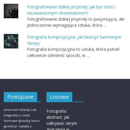
Fotografowanie dzikiej przyrody: jak być cicho i
niezauważonym obserwatorem?
Fotografowanie dzikiej przyrody to pasjonująca, ale
jednocześnie wymagająca sztuka, która …
Fotografia kompozycyjna: jak tworzyć harmonijne
obrazy
Fotografia kompozycyjna to sztuka, która potrafi
całkowicie odmienić sposób, w …
Powiązane
Losowe
american beauty cda
Fotografia
biegunka u cieląt
abstract: jak
domowe sposoby
biuro
odkrywać ukryte
geodezji i katastru
znaczenia w