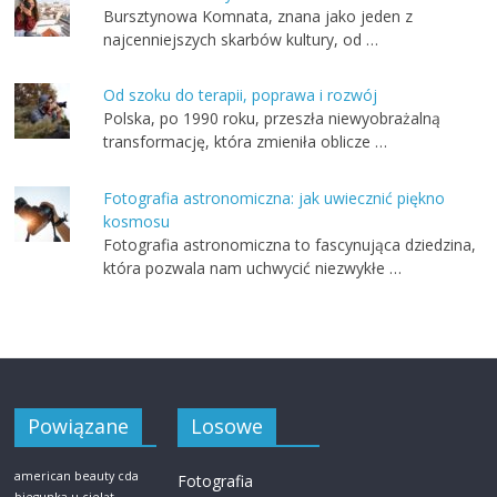
Bursztynowa Komnata, znana jako jeden z
najcenniejszych skarbów kultury, od …
Od szoku do terapii, poprawa i rozwój
Polska, po 1990 roku, przeszła niewyobrażalną
transformację, która zmieniła oblicze …
Fotografia astronomiczna: jak uwiecznić piękno
kosmosu
Fotografia astronomiczna to fascynująca dziedzina,
która pozwala nam uchwycić niezwykłe …
Powiązane
Losowe
american beauty cda
Fotografia