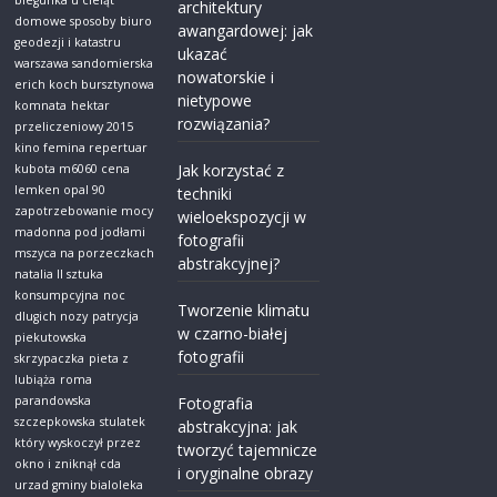
biegunka u cieląt
architektury
domowe sposoby
biuro
awangardowej: jak
geodezji i katastru
ukazać
warszawa sandomierska
nowatorskie i
erich koch bursztynowa
nietypowe
komnata
hektar
rozwiązania?
przeliczeniowy 2015
kino femina repertuar
Jak korzystać z
kubota m6060 cena
lemken opal 90
techniki
zapotrzebowanie mocy
wieloekspozycji w
madonna pod jodłami
fotografii
mszyca na porzeczkach
abstrakcyjnej?
natalia ll sztuka
konsumpcyjna
noc
Tworzenie klimatu
dlugich nozy
patrycja
w czarno-białej
piekutowska
fotografii
skrzypaczka
pieta z
lubiąża
roma
parandowska
Fotografia
szczepkowska
stulatek
abstrakcyjna: jak
który wyskoczył przez
tworzyć tajemnicze
okno i zniknął cda
i oryginalne obrazy
urzad gminy bialoleka