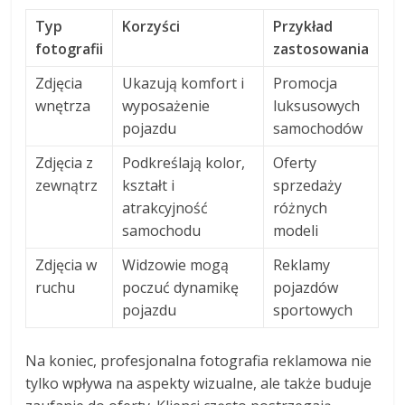
Typ
Korzyści
Przykład
fotografii
zastosowania
Zdjęcia
Ukazują komfort i
Promocja
wnętrza
wyposażenie
luksusowych
pojazdu
samochodów
Zdjęcia z
Podkreślają kolor,
Oferty
zewnątrz
kształt i
sprzedaży
atrakcyjność
różnych
samochodu
modeli
Zdjęcia w
Widzowie mogą
Reklamy
ruchu
poczuć dynamikę
pojazdów
pojazdu
sportowych
Na koniec, profesjonalna fotografia reklamowa nie
tylko wpływa na aspekty wizualne, ale także buduje