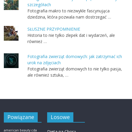
szczegółach
Fotografia makro to niezwykle fascynująca
dziedzina, która pozwala nam dostrzegać …
SŁUSZNE PRZYPOMNIENIE
Historia to nie tylko zlepek dat i wydarzeń, ale
również …
Fotografia zwierząt domowych: jak zatrzymać ich
urok na zdjęciach
Fotografia zwierząt domowych to nie tylko pasja,
ale również sztuka, …
Powiązane
Losowe
american beauty cda
Dieta na Chorą