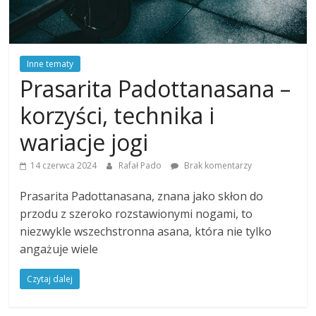
Inne tematy
Prasarita Padottanasana –
korzyści, technika i
wariacje jogi
14 czerwca 2024
Rafał Pado
Brak komentarzy
Prasarita Padottanasana, znana jako skłon do
przodu z szeroko rozstawionymi nogami, to
niezwykle wszechstronna asana, która nie tylko
angażuje wiele
Czytaj dalej