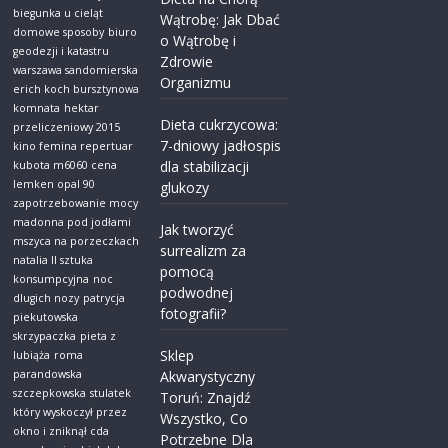
biegunka u cieląt
Wątrobę: Jak Dbać
domowe sposoby
biuro
o Wątrobę i
geodezji i katastru
Zdrowie
warszawa sandomierska
Organizmu
erich koch bursztynowa
komnata
hektar
Dieta cukrzycowa:
przeliczeniowy 2015
7-dniowy jadłospis
kino femina repertuar
dla stabilizacji
kubota m6060 cena
lemken opal 90
glukozy
zapotrzebowanie mocy
madonna pod jodłami
Jak tworzyć
mszyca na porzeczkach
surrealizm za
natalia ll sztuka
pomocą
konsumpcyjna
noc
podwodnej
dlugich nozy
patrycja
fotografii?
piekutowska
skrzypaczka
pieta z
Sklep
lubiąża
roma
parandowska
Akwarystyczny
szczepkowska
stulatek
Toruń: Znajdź
który wyskoczył przez
Wszystko, Co
okno i zniknął cda
Potrzebne Dla