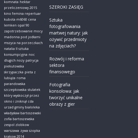
komnata
hektar
SZEROKI ZASIĘG
przeliczeniowy 2015
kino femina repertuar
Sztuka
kubota m6060 cena
lemken opal 90
fotografowania
zapotrzebowanie mocy
martwej natury: jak
madonna pod jodłami
ożywić przedmioty
mszyca na porzeczkach
na zdjęciach?
natalia ll sztuka
konsumpcyjna
noc
Rozwój i reforma
dlugich nozy
patrycja
sektora
piekutowska
finansowego
skrzypaczka
pieta z
lubiąża
roma
parandowska
Fotografia
szczepkowska
stulatek
konsolowa: jak
który wyskoczył przez
tworzyć unikalne
okno i zniknął cda
obrazy z gier
urzad gminy bialoleka
władysław bartoszewski
zofia bartoszewska
zespol zlobkow
warszawa
zywa szopka
krakow 2014