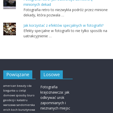
minionych dekad
Fotografia retro to niezwykła podróż przez minione
dekady, która pozwala …
Jak korzystać z efektów specjalnych w fotografii?
Efekty specjalne w fotografii to nie tylko sposób na
uatrakcyjnienie …
Powiązane
Losowe
american beauty cda
Fotografia
biegunka u cieląt
krajoznawcza: jak
domowe sposoby
biuro
odkrywać urok
geodezji i katastru
zapomnianych i
warszawa sandomierska
nieznanych miejsc
erich koch bursztynowa