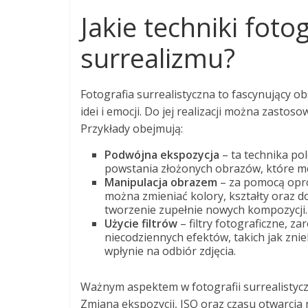
Jakie techniki fot
surrealizmu?
Fotografia surrealistyczna to fascynujący o
idei i emocji. Do jej realizacji można zastos
Przykłady obejmują:
Podwójna ekspozycja
– ta technika po
powstania złożonych obrazów, które mo
Manipulacja obrazem
– za pomocą opro
można zmieniać kolory, kształty oraz d
tworzenie zupełnie nowych kompozycji.
Użycie filtrów
– filtry fotograficzne, z
niecodziennych efektów, takich jak zni
wpłynie na odbiór zdjęcia.
Ważnym aspektem w fotografii surrealistycz
Zmiana ekspozycji, ISO oraz czasu otwarci