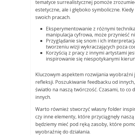
tematyce surrealistycznej pomoże zrozumieć,
estetyczne, ale i głęboko symboliczne. Kie
swoich pracach.
Eksperymentowanie z różnymi technikami
manipulacja cyfrowa, może przynieść ni
Przyglądanie się snom i ich interpretac
tworzeniu wizji wykraczających poza co
Korzyścią z pracy z innymi artystami 
inspirowanie się niespotykanymi kierun
Kluczowym aspektem rozwijania wyobraźni je
refleksji. Poszukiwanie feedbacku od innyc
światło na naszą twórczość. Czasami, to co 
innych.
Warto również stworzyć własny folder inspir
czy inne elementy, które przyciągnęły nasz
będziemy mieć pod ręką zasoby, które pomo
wyobraźnię do działania.