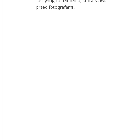
fascynująca dziedzina, która stawia
przed fotografami …