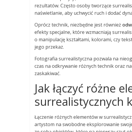
rezultatów. Często osoby tworzące surrealist
naświetlanie, aby uchwycić ruch i dodać dyna
Oprócz technik, niezbędne jest również
odw
efekty specjalne, które wzmacniają surreali
o manipulację kształtami, kolorami, czy teks
jego przekaz.
Fotografia surrealistyczna pozwala na nieo
czas na odkrywanie różnych technik oraz na
zaskakiwać.
Jak łączyć różne e
surrealistycznych
Łączenie różnych elementów w surrealistyc
artystom na swobodne eksplorowanie swojej
ze sobą obiektów, które na pierwszy rzut ok