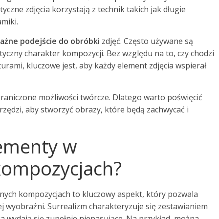
yczne zdjęcia korzystają z technik takich jak długie
miki.
ażne podejście do obróbki
zdjęć. Często używane są
styczny charakter kompozycji. Bez względu na to, czy chodzi
turami, kluczowe jest, aby każdy element zdjęcia wspierał
graniczone możliwości twórcze. Dlatego warto poświęcić
rzędzi, aby stworzyć obrazy, które będą zachwycać i
lementy w
 kompozycjach?
znych kompozycjach to kluczowy aspekt, który pozwala
 wyobraźni. Surrealizm charakteryzuje się zestawianiem
a wydają się zupełnie niepasujące. Na przykład, można