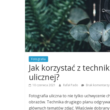
Fotografia
Jak korzystać z techni
ulicznej?
10 czerwca 2021
Rafał Pado
Brak komentarzy
Fotografia uliczna to nie tylko uchwycenie c
obrazów. Technika drugiego planu odgrywa w
głównych tematów zdjęć. Właściwie dobrany 