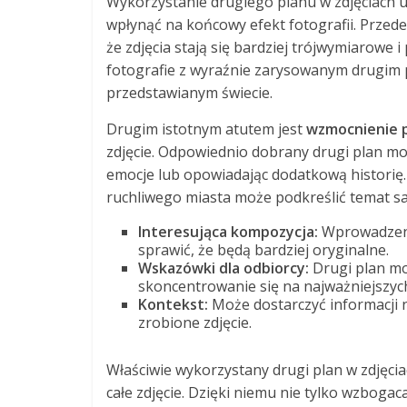
Wykorzystanie drugiego planu w zdjęciach u
wpłynąć na końcowy efekt fotografii. Przed
że zdjęcia stają się bardziej trójwymiarowe 
fotografie z wyraźnie zarysowanym drugim
przedstawianym świecie.
Drugim istotnym atutem jest
wzmocnienie p
zdjęcie. Odpowiednio dobrany drugi plan m
emocje lub opowiadając dodatkową historię.
ruchliwego miasta może podkreślić temat sa
Interesująca kompozycja:
Wprowadzeni
sprawić, że będą bardziej oryginalne.
Wskazówki dla odbiorcy:
Drugi plan mo
skoncentrowanie się na najważniejszych
Kontekst:
Może dostarczyć informacji n
zrobione zdjęcie.
Właściwie wykorzystany drugi plan w zdjęci
całe zdjęcie. Dzięki niemu nie tylko wzbog