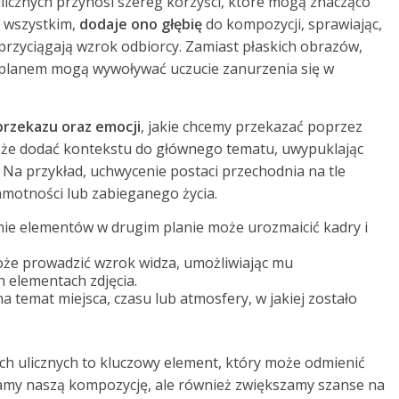
licznych przynosi szereg korzyści, które mogą znacząco
e wszystkim,
dodaje ono głębię
do kompozycji, sprawiając,
i przyciągają wzrok odbiorcy. Zamiast płaskich obrazów,
 planem mogą wywoływać uczucie zanurzenia się w
rzekazu oraz emocji
, jakie chcemy przekazać poprzez
oże dodać kontekstu do głównego tematu, uwypuklając
 Na przykład, uchwycenie postaci przechodnia na tle
motności lub zabieganego życia.
e elementów w drugim planie może urozmaicić kadry i
że prowadzić wzrok widza, umożliwiając mu
 elementach zdjęcia.
a temat miejsca, czasu lub atmosfery, w jakiej zostało
ach ulicznych to kluczowy element, który może odmienić
acamy naszą kompozycję, ale również zwiększamy szanse na