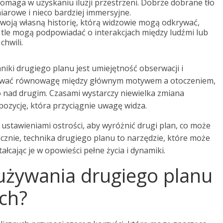
omaga w uzyskaniu iluzji przestrzeni. Dobrze dobrane tło
miarowe i nieco bardziej immersyjne.
oją własną historię, którą widzowie mogą odkrywać,
w tle mogą podpowiadać o interakcjach między ludźmi lub
chwili.
iki drugiego planu jest umiejętność obserwacji i
hować równowagę między głównym motywem a otoczeniem,
 nad drugim. Czasami wystarczy niewielka zmiana
ozycję, która przyciągnie uwagę widza.
stawieniami ostrości, aby wyróżnić drugi plan, co może
tecznie, technika drugiego planu to narzędzie, które może
ałcając je w opowieści pełne życia i dynamiki.
z używania drugiego planu
ych?