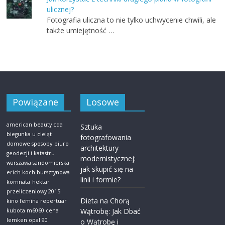
ulicznej?
Fotografia uliczna to nie tylko uchwycenie chwili, ale
także umiejętność …
Powiązane
Losowe
american beauty cda
Sztuka
biegunka u cieląt
fotografowania
domowe sposoby
biuro
architektury
geodezji i katastru
modernistycznej:
warszawa sandomierska
jak skupić się na
erich koch bursztynowa
linii i formie?
komnata
hektar
przeliczeniowy 2015
Dieta na Chorą
kino femina repertuar
Wątrobę: Jak Dbać
kubota m6060 cena
lemken opal 90
o Wątrobę i