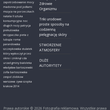
zapotrzebowanie mocy
Zdrowie
madonna pod jodłami
Organizmu
mszyca na porzeczkach
natalia ll sztuka
Triki urodowe:
konsumpcyjna
noc
proste sposoby na
dlugich nozy
patrycja
codzienną
piekutowska
pielęgnację skóry
skrzypaczka
pieta z
lubiąża
roma
parandowska
STWORZENIE
szczepkowska
stulatek
ATMOSFERY
który wyskoczył przez
okno i zniknął cda
DUŻE
urzad gminy bialoleka
AUTORYTETY
władysław bartoszewski
zofia bartoszewska
zespol zlobkow
warszawa
zywa szopka
krakow 2014
Prawa autorskie © 2026
Fotografia reklamowa
. Wszystkie prawa