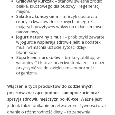
Grillowany kurczak
– stanowi świetne źródło
białka, kluczowego dla budowy i regeneracji
mięśni,
Sałatka z tuńczykiem
– tuńczyk dostarcza
cennych kwasów tłuszczowych omega-3,
mających pozytywny wpływ na układ sercowo-
naczyniowy,
Jogurt naturalny z musli
– probiotyki zawarte
w jogurcie wspierają zdrowie jelit, a dodatek
musli wzmacnia uczucie sytości dzięki
błonnikowi,
Zupa krem z brokułów
– brokuły obfitują w
witaminy C i K oraz przeciwutleniacze, co może
przyczynić się do zwiększenia odporności
organizmu.
Włączenie tych produktów do codziennych
posiłków znacząco podnosi samopoczucie oraz
sprzyja zdrowiu mężczyzn po 40-tce.
Ważne jest
jednak także unikanie przetworzonej żywności oraz
dbanie o różnorodność diety – to zapewnia