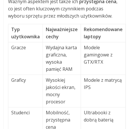
Ważnym aspektem jest także ich
przystępna cena
,
co jest often kluczowym czynnikiem podczas
wyboru sprzętu przez młodszych użytkowników.
Typ
Najważniejsze
Rekomendowane
użytkownika
cechy
laptopy
Gracze
Wydajna karta
Modele
graficzna,
gamingowe z
wysoka
GTX/RTX
pamięć RAM
Graficy
Wysokiej
Modele z matrycą
jakości ekran,
IPS
mocny
procesor
Studenci
Mobilność,
Ultrabooki z
przystępna
dobrą baterią
cena