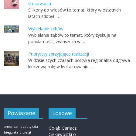
stosowania
Silikony do włosów to temat, który w ostatnich
latach zdobył …
Wybielanie zębów
Wybielanie zębów to temat, który zyskuje na
popularności, zwłaszcza w …
Priorytety sprzyjające realizacji
W dzisiejszych czasach polityka regionalna odgrywa
kluczową rolę w kształtowaniu …
Powiązane
Losowe
american beauty cda
Gołąb Garłacz:
biegunka u cieląt
Ciekawostki o