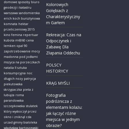
domowe sposoby
biuro
Kolorowych
geodezji i katastru
Gołębiach z
warszawa sandomierska
Charakterystyczny
erich koch bursztynowa
m Garłem
komnata
hektar
przeliczeniowy 2015
Rekreacja: Czas na
kino femina repertuar
Odpoczynek i
kubota m6060 cena
lemken opal 90
Zabawę Dla
zapotrzebowanie mocy
Złapania Oddechu
madonna pod jodłami
mszyca na porzeczkach
POLSCY
natalia ll sztuka
HISTORYCY
konsumpcyjna
noc
dlugich nozy
patrycja
KRĄG MYŚLI
piekutowska
skrzypaczka
pieta z
Fotografia
lubiąża
roma
parandowska
podróżnicza z
szczepkowska
stulatek
elementami kolażu:
który wyskoczył przez
jak łączyć różne
okno i zniknął cda
miejsca w jednym
urzad gminy bialoleka
obrazie?
władysław bartoszewski