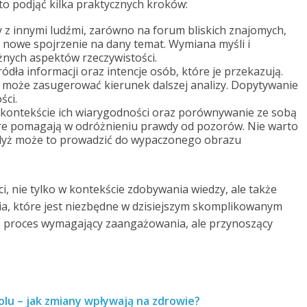
to podjąć kilka praktycznych kroków:
 innymi ludźmi, zarówno na forum bliskich znajomych,
 nowe spojrzenie na dany temat. Wymiana myśli i
ych aspektów rzeczywistości.
ródła informacji oraz intencje osób, które je przekazują.
 może zasugerować kierunek dalszej analizy. Dopytywanie
ści.
kontekście ich wiarygodności oraz porównywanie ze sobą
tóre pomagają w odróżnieniu prawdy od pozorów. Nie warto
gdyż może to prowadzić do wypaczonego obrazu
i, nie tylko w kontekście zdobywania wiedzy, ale także
ia, które jest niezbędne w dzisiejszym skomplikowanym
to proces wymagający zaangażowania, ale przynoszący
holu – jak zmiany wpływają na zdrowie?