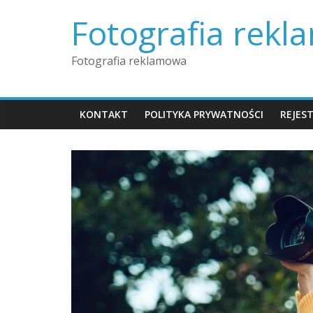
Skip
Fotografia rek
to
content
Fotografia reklamowa
KONTAKT
POLITYKA PRYWATNOŚCI
REJES