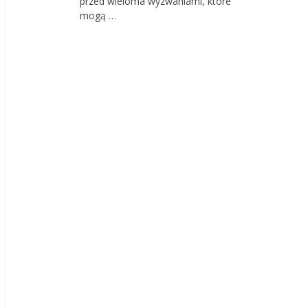
przed wieloma wyzwaniami, które
mogą …