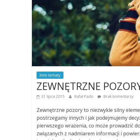
Inne tematy
ZEWNĘTRZNE POZOR
31 lipca 2015
Rafał Pado
Brak komentarzy
Zewnętrzne pozory to niezwykle silny eleme
postrzegamy innych i jak podejmujemy decyzj
pierwszego wrażenia, co może prowadzić d
związanych z nadmiarem informacji i powier