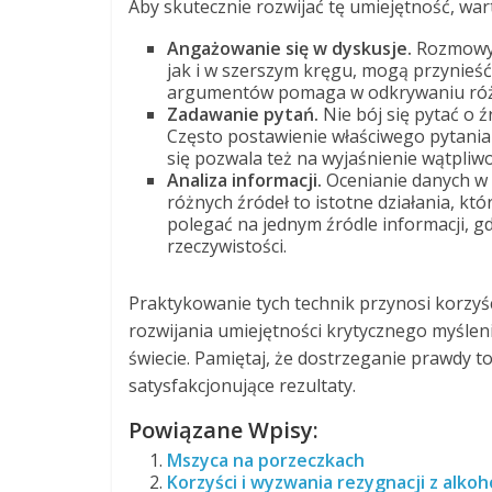
Aby skutecznie rozwijać tę umiejętność, war
Angażowanie się w dyskusje.
Rozmowy z
jak i w szerszym kręgu, mogą przynieść
argumentów pomaga w odkrywaniu różn
Zadawanie pytań.
Nie bój się pytać o ź
Często postawienie właściwego pytania
się pozwala też na wyjaśnienie wątpliwo
Analiza informacji.
Ocenianie danych w 
różnych źródeł to istotne działania, k
polegać na jednym źródle informacji, 
rzeczywistości.
Praktykowanie tych technik przynosi korzyśc
rozwijania umiejętności krytycznego myślen
świecie. Pamiętaj, że dostrzeganie prawdy 
satysfakcjonujące rezultaty.
Powiązane Wpisy:
Mszyca na porzeczkach
Korzyści i wyzwania rezygnacji z alko