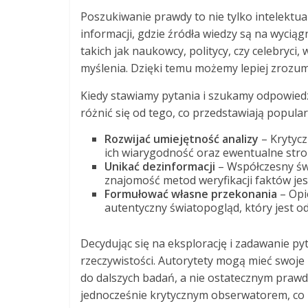
Poszukiwanie prawdy to nie tylko intelektu
informacji, gdzie źródła wiedzy są na wyciąg
takich jak naukowcy, politycy, czy celebryci
myślenia. Dzięki temu możemy lepiej zrozumi
Kiedy stawiamy pytania i szukamy odpowied
różnić się od tego, co przedstawiają popula
Rozwijać umiejętność analizy
– Krytycz
ich wiarygodność oraz ewentualne stron
Unikać dezinformacji
– Współczesny świ
znajomość metod weryfikacji faktów jes
Formułować własne przekonania
– Opi
autentyczny światopogląd, który jest 
Decydując się na eksplorację i zadawanie p
rzeczywistości. Autorytety mogą mieć swoje 
do dalszych badań, a nie ostatecznym praw
jednocześnie krytycznym obserwatorem, co z