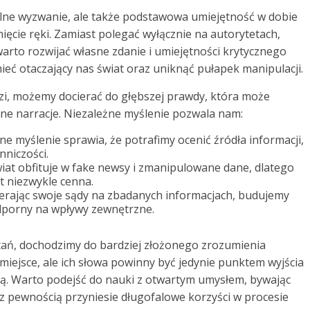
alne wyzwanie, ale także podstawowa umiejętność w dobie
nięcie ręki. Zamiast polegać wyłącznie na autorytetach,
, warto rozwijać własne zdanie i umiejętności krytycznego
eć otaczający nas świat oraz uniknąć pułapek manipulacji.
zi, możemy docierać do głębszej prawdy, która może
rne narracje. Niezależne myślenie pozwala nam:
ne myślenie sprawia, że potrafimy ocenić źródła informacji,
niczości.
at obfituje w fake newsy i zmanipulowane dane, dlatego
t niezwykle cenna.
erając swoje sądy na zbadanych informacjach, budujemy
odporny na wpływy zewnętrzne.
ytań, dochodzimy do bardziej złożonego zrozumienia
miejsce, ale ich słowa powinny być jedynie punktem wyjścia
dą. Warto podejść do nauki z otwartym umysłem, bywając
 pewnością przyniesie długofalowe korzyści w procesie