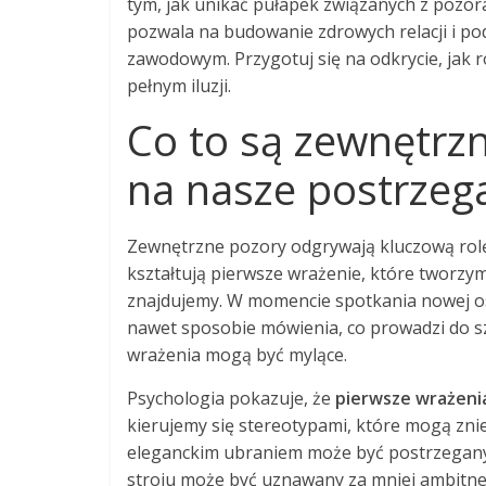
tym, jak unikać pułapek związanych z pozor
pozwala na budowanie zdrowych relacji i p
zawodowym. Przygotuj się na odkrycie, jak 
pełnym iluzji.
Co to są zewnętrzn
na nasze postrzeg
Zewnętrzne pozory odgrywają kluczową rolę
kształtują pierwsze wrażenie, które tworzymy
znajdujemy. W momencie spotkania nowej os
nawet sposobie mówienia, co prowadzi do s
wrażenia mogą być mylące.
Psychologia pokazuje, że
pierwsze wrażeni
kierujemy się stereotypami, które mogą znie
eleganckim ubraniem może być postrzegany
stroju może być uznawany za mniej ambitn