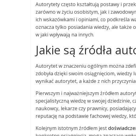
Autorytety często kształtują postawy i prz
zarówno w życiu osobistym, jak i zawodowym
ich wskazówkami i opiniami, co podkreśla wa
oznacza tylko posiadania wiedzy, ale także 
w jaki wpływają na innych.
Jakie są źródła aut
Autorytet w znaczeniu ogólnym można zdefin
zdobyła dzięki swoim osiągnięciom, wiedzy l
wynikać autorytet, a każde z nich przyczyni
Pierwszym i najważniejszym źródłem autoryt
specjalistyczną wiedzę w swojej dziedzinie, 
naukowcy, lekarze czy prawnicy, posiadając
reputację na podstawie fachowej wiedzy, któ
Kolejnym istotnym źródłem jest
doświadcze
konkretne osiągnięcia, mogą znacząco wpły