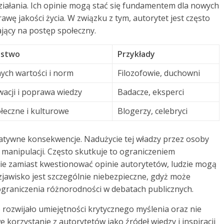
ziałania. Ich opinie mogą stać się fundamentem dla nowych
wę jakości życia. W związku z tym, autorytet jest często
jący na postęp społeczny.
ństwo
Przykłady
ych wartości i norm
Filozofowie, duchowni
acji i poprawa wiedzy
Badacze, eksperci
łeczne i kulturowe
Blogerzy, celebryci
atywne konsekwencje. Nadużycie tej władzy przez osoby
manipulacji. Często skutkuje to ograniczeniem
ie zamiast kwestionować opinie autorytetów, ludzie mogą
zjawisko jest szczególnie niebezpieczne, gdyż może
ograniczenia różnorodności w debatach publicznych.
 rozwijało umiejętności krytycznego myślenia oraz nie
 korzystanie z autorytetów jako źródeł wiedzy i inspiracji