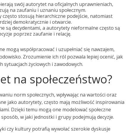
erają swój autorytet na oficjalnych uprawnieniach,
zują na zaufaniu i uznaniu społecznym.
y często stosują hierarchiczne podejście, natomiast
dziej demokratycznie i otwarcie.
e są decydentami, a autorytety nieformalne często są
yzje poprzez zaufanie i relację.
lne mogą współpracować i uzupełniać się nawzajem,
dowisko. Zrozumienie ich ról pozwala lepiej ocenić, jak
h sytuacjach życiowych i zawodowych.
tet na społeczeństwo?
waniu norm społecznych, wpływając na wartości oraz
ane jako autorytety, często mają możliwość inspirowania
iniami. Dzięki temu mogą one modelować społeczne
sposób, w jaki jednostki i grupy podejmują decyzje.
tyki czy kultury potrafią wywołać szerokie dyskusje