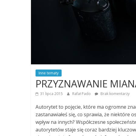
Inne tematy
PRZYZNAWANIE MIAN
31 lipca 2015
Rafał Pado
Brak komentarzy
Autorytet to pojęcie, które ma ogromne znac
zastanawiałeś się, co sprawia, że niektóre o
wpływ na innych? Współczesne społeczeństw
autorytetów staje się coraz bardziej kluczow