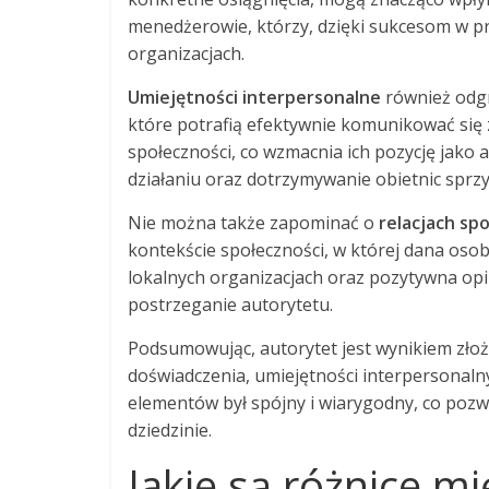
menedżerowie, którzy, dzięki sukcesom w p
organizacjach.
Umiejętności interpersonalne
również odgr
które potrafią efektywnie komunikować się 
społeczności, co wzmacnia ich pozycję jako 
działaniu oraz dotrzymywanie obietnic sprz
Nie można także zapominać o
relacjach sp
kontekście społeczności, w której dana osob
lokalnych organizacjach oraz pozytywna o
postrzeganie autorytetu.
Podsumowując, autorytet jest wynikiem złożo
doświadczenia, umiejętności interpersonalnyc
elementów był spójny i wiarygodny, co pozw
dziedzinie.
Jakie są różnice m