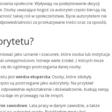
ekonania społeczne. Wpływają na podejmowanie decyzji
. Osoby uważające kogoś za autorytet często kierują się
żność takiej roli w społeczeństwie. Bycie autorytetem nie
odpowiedzialności za przekazywane treści oraz za sposób,
orytetu?
iować jako uznanie i szacunek, które osoba lub instytucja
ub umiejętnościom. Istnieje wiele źródeł, z których może
a się do ogólnego postrzegania danej osoby.
etu jest
wiedza ekspercka
. Osoby, które zdobyły
często są postrzegane jako autorytety. Na przykład
y odpowiednie wykształcenie i doświadczenie, budują swoją
ra daje im przewagę na tle innych.
nie zawodowe
. Lata pracy w danym zawodzie, a także
nąć na autorytet osoby. Przykładem mogą być