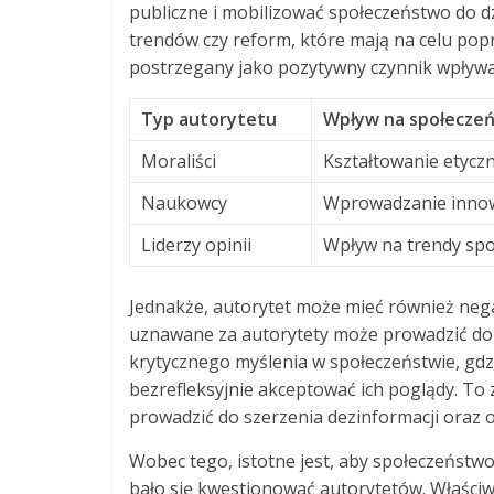
publiczne i mobilizować społeczeństwo do d
trendów czy reform, które mają na celu popra
postrzegany jako pozytywny czynnik wpływa
Typ autorytetu
Wpływ na społecze
Moraliści
Kształtowanie etyczn
Naukowcy
Wprowadzanie innow
Liderzy opinii
Wpływ na trendy spo
Jednakże, autorytet może mieć również neg
uznawane za autorytety może prowadzić do 
krytycznego myślenia w społeczeństwie, gdz
bezrefleksyjnie akceptować ich poglądy. To 
prowadzić do szerzenia dezinformacji oraz 
Wobec tego, istotne jest, aby społeczeństwo
bało się kwestionować autorytetów. Właściwe