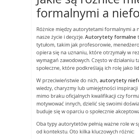
formalnymi a nief
Różnice między autorytetami formalnymi a n
nasze życie i decyzje.
Autorytety formalne
t
tytułom, takim jak profesorowie, menedżerow
opiera się na uznaniu, które otrzymały w rez
wymagań zawodowych. Często w działaniu tak
społeczne, które podkreślają ich rolę jako l
W przeciwieństwie do nich,
autorytety nie
wiedzy, charyzmy lub umiejętności inspiracj
mimo braku oficjalnych kwalifikacji czy forma
motywować innych, dzielić się swoimi doświ
buduje się w oparciu o społecznie akceptowan
Oba typy autorytetów pełnią ważne role w sp
od kontekstu. Oto kilka kluczowych różnic: