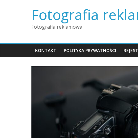
Skip
Fotografia rek
to
content
Fotografia reklamowa
KONTAKT
POLITYKA PRYWATNOŚCI
REJES