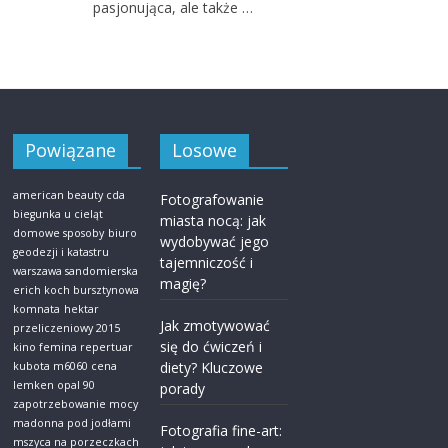
pasjonująca, ale także …
Powiązane
Losowe
american beauty cda
Fotografowanie
biegunka u cieląt
miasta nocą: jak
domowe sposoby
biuro
wydobywać jego
geodezji i katastru
tajemniczość i
warszawa sandomierska
magię?
erich koch bursztynowa
komnata
hektar
Jak zmotywować
przeliczeniowy 2015
się do ćwiczeń i
kino femina repertuar
diety? Kluczowe
kubota m6060 cena
lemken opal 90
porady
zapotrzebowanie mocy
madonna pod jodłami
Fotografia fine-art:
mszyca na porzeczkach