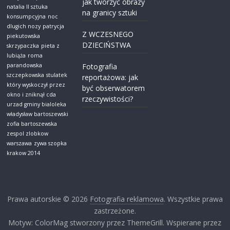
jak tworzyc obrazy
natalia ll sztuka
na granicy sztuki
konsumpcyjna
noc
dlugich nozy
patrycja
Z WCZESNEGO
piekutowska
DZIECIŃSTWA
skrzypaczka
pieta z
lubiąża
roma
parandowska
Fotografia
szczepkowska
stulatek
reportażowa: jak
który wyskoczył przez
być obserwatorem
okno i zniknął cda
rzeczywistości?
urzad gminy bialoleka
władysław bartoszewski
zofia bartoszewska
zespol zlobkow
warszawa
zywa szopka
krakow 2014
Prawa autorskie © 2026
Fotografia reklamowa
. Wszystkie prawa
zastrzeżone.
Motyw: ColorMag stworzony przez ThemeGrill. Wspierane przez